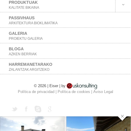
PRODUKTUAK
KALITATE BIKAINA
PASSIVHAUS
ARKITEKTURA BIOKLIMATIKA
GALERIA
PROIEKTU GALERIA
BLOGA
AZKEN BERRIAK
HARREMANETARAKO
ZALANTZAK ARGITZEKO
© 2026 | Eiser | by
Política de privacidad
|
Política de cookies
|
Aviso Legal