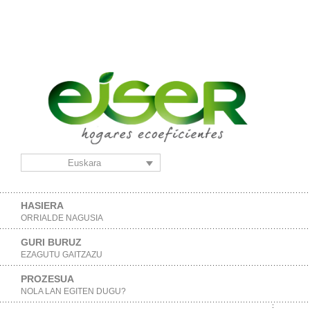
Euskara
HASIERA
ORRIALDE NAGUSIA
GURI BURUZ
EZAGUTU GAITZAZU
PROZESUA
NOLA LAN EGITEN DUGU?