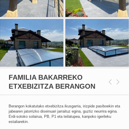
FAMILIA BAKARREKO
ETXEBIZITZA BERANGON
Berangon kokatutako etxebizitza ikusgarria, irizpide pasiboekin eta
jabearen jatorrizko diseinuari jarraituz egina, guztiz neurrira egina.
Erdi-sotoko solairua, PB, P1 eta teilatupea, kanpoko igerileku
estaliarekin.