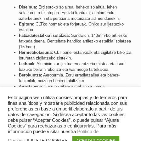
Diseinua:
Erdisotoko solairua, beheko solairua, lehen
solairua eta teilatupea. Eguzki-kontrola, asolamendu-
azterketarekin eta pertsiana motorizatu adimendunekin.
Egitura:
CLTko hormak eta forjatuak. Ohiko zur ijeztuzko
estalkia.
Fatxada/estalkia isolatzea:
Sandwich, 140mm-ko artilezko
fatxada duena. Dentsitate handiko artilezko estalkia isolatzea
(150mm).
Hermetikotasuna:
CLT panel estankoak eta zigilatze bikoitza
loturetan zigilatzeko zintekin.
Leihoak:
Aluminio-zur ijeztuaren arotzeria mistoa eta isuri
baxuko beira hirukoitza eta warmedge tartekakoa.
Berokuntza:
Aerotermia. Zoru erradiatzailea eta babes-
fankoilak, noizean behin erabiltzeko.
Aireztapena:
fluxu bikoitzeko mekanika, beroa
berreskuratzea eta tratamendu ondokoa.
Esta página web utiliza cookies propias y de terceros para
Kanpoko akabera:
hareharria, bistako adreilua eta egurrezko
fines analíticos y mostrarle publicidad relacionada con sus
armazoia.
preferencias en base a un perfil elaborado a partir de tus
datos de navegación. Si desea aceptar todas las cookies
debe pulsar “Aceptar Cookies”, o puede pulsar “Ajuste
Cookies” para rechazarlas o configurarlas. Para más
8
6.2 K
información puede visitar nuestra
Política de
Cookies
AJUSTE COOKIES
ACEPTAR COOKIES