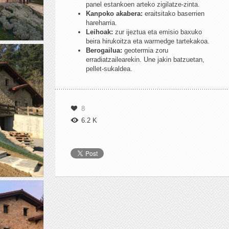
panel estankoen arteko zigilatze-zinta.
Kanpoko akabera:
eraitsitako baserrien
hareharria.
Leihoak:
zur ijeztua eta emisio baxuko
beira hirukoitza eta warmedge tartekakoa.
Berogailua:
geotermia zoru
erradiatzailearekin. Une jakin batzuetan,
pellet-sukaldea.
8
6.2 K