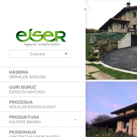
Euskara
HASIERA
ORRIALDE NAGUSIA
GURI BURUZ
EZAGUTU GAITZAZU
PROZESUA
NOLA LAN EGITEN DUGU?
PRODUKTUAK
KALITATE BIKAINA
PASSIVHAUS
ARKITEKTURA BIOKLIMATIKA