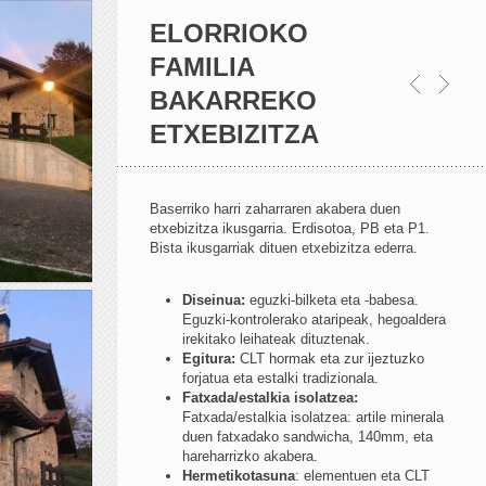
ELORRIOKO
FAMILIA
BAKARREKO
ETXEBIZITZA
Baserriko harri zaharraren akabera duen
etxebizitza ikusgarria. Erdisotoa, PB eta P1.
Bista ikusgarriak dituen etxebizitza ederra.
Diseinua:
eguzki-bilketa eta -babesa.
Eguzki-kontrolerako ataripeak, hegoaldera
irekitako leihateak dituztenak.
Egitura:
CLT hormak eta zur ijeztuzko
forjatua eta estalki tradizionala.
Fatxada/estalkia isolatzea:
Fatxada/estalkia isolatzea: artile minerala
duen fatxadako sandwicha, 140mm, eta
hareharrizko akabera.
Hermetikotasuna
: elementuen eta CLT