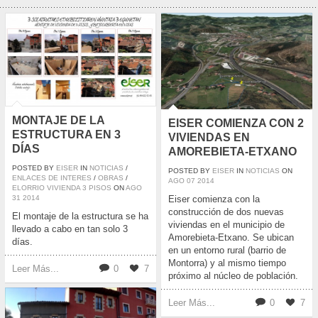
MONTAJE DE LA
EISER COMIENZA CON 2
ESTRUCTURA EN 3
VIVIENDAS EN
DÍAS
AMOREBIETA-ETXANO
POSTED BY
EISER
IN
NOTICIAS
/
POSTED BY
EISER
IN
NOTICIAS
ON
ENLACES DE INTERES
/
OBRAS
/
AGO
07
2014
ELORRIO VIVIENDA 3 PISOS
ON
AGO
31
2014
Eiser comienza con la
construcción de dos nuevas
El montaje de la estructura se ha
viviendas en el municipio de
llevado a cabo en tan solo 3
Amorebieta-Etxano. Se ubican
días.
en un entorno rural (barrio de
Montorra) y al mismo tiempo
Leer Más...
0
7
próximo al núcleo de población.
Leer Más...
0
7