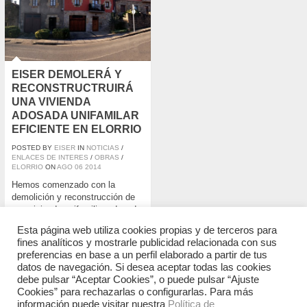
EISER DEMOLERÁ Y
RECONSTRUCTRUIRÁ
UNA VIVIENDA
ADOSADA UNIFAMILAR
EFICIENTE EN ELORRIO
POSTED BY
EISER
IN
NOTICIAS
/
ENLACES DE INTERES
/
OBRAS
/
ELORRIO
ON
AGO
06
2014
Hemos comenzado con la
demolición y reconstrucción de
una vivienda unifamiliar adosada
en el municipio de Elorrio. Se
Esta página web utiliza cookies propias y de terceros para
trata de ejecutar una demolición
fines analíticos y mostrarle publicidad relacionada con sus
de una antigua vivienda de
preferencias en base a un perfil elaborado a partir de tus
mamposteria en estado de ruina
datos de navegación. Si desea aceptar todas las cookies
técnica en una nueva vivienda
debe pulsar “Aceptar Cookies”, o puede pulsar “Ajuste
eficiente de perfil edificatorio
Cookies” para rechazarlas o configurarlas. Para más
B+2. Actuación localizada en el
información puede visitar nuestra
Política de