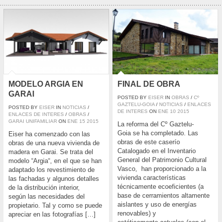
MODELO ARGIA EN
FINAL DE OBRA
GARAI
POSTED BY
EISER
IN
OBRAS
/
Cº
GAZTELU-GOIA
/
NOTICIAS
/
ENLACES
POSTED BY
EISER
IN
NOTICIAS
/
DE INTERES
ON
ENE
10
2015
ENLACES DE INTERES
/
OBRAS
/
GARAI UNIFAMILIAR
ON
ENE
15
2015
La reforma del Cº Gaztelu-
Goia se ha completado. Las
Eiser ha comenzado con las
obras de este caserío
obras de una nueva vivienda de
Catalogado en el Inventario
madera en Garai. Se trata del
General del Patrimonio Cultural
modelo “Argia“, en el que se han
Vasco, han proporcionado a la
adaptado los revestimiento de
vivienda características
las fachadas y algunos detalles
técnicamente ecoeficientes (a
de la distribución interior,
base de cerramientos altamente
según las necesidades del
aislantes y uso de energías
propietario. Tal y como se puede
renovables) y
apreciar en las fotografías […]