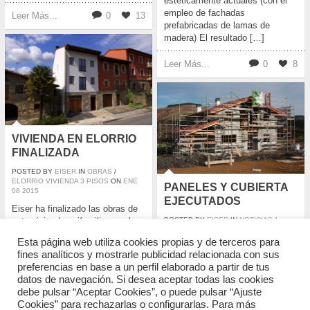
estéticamente actuales (con el
empleo de fachadas
Leer Más...
0
13
prefabricadas de lamas de
madera) El resultado […]
Leer Más...
0
8
VIVIENDA EN ELORRIO
FINALIZADA
POSTED BY
EISER
IN
OBRAS
/
ELORRIO VIVIENDA 3 PISOS
ON
ENE
PANELES Y CUBIERTA
08
2015
EJECUTADOS
Eiser ha finalizado las obras de
esta vivienda unifamiliar en el
POSTED BY
EISER
IN
NOTICIAS
/
ENLACES DE INTERES
/
OBRAS
/
Municipio de Elorrio; un edificio
MONTORRA UNIFAMILIAR
ON
ENE
08
Esta página web utiliza cookies propias y de terceros para
de 3 pisos y entre medianeros
2015
fines analíticos y mostrarle publicidad relacionada con sus
(adosadas a otros edificios) en el
Estado actual de las obras:
preferencias en base a un perfil elaborado a partir de tus
centro histórico del mismo. Esta
estructura ejecutada y lista para
datos de navegación. Si desea aceptar todas las cookies
casa de madera se ha ejecutado
comenzar con las instalaciones,
debe pulsar “Aceptar Cookies”, o puede pulsar “Ajuste
mediante una estructura de
pladur…
Cookies” para rechazarlas o configurarlas. Para más
madera contralaminada (paneles