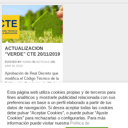
ACTUALIZACION
“VERDE” CTE 20/11/2019
POSTED BY
ADMIN
IN
NOTICIAS
ON
ABR
30
2020
Aprobación de Real Decreto que
modifica el Código Técnico de la
Edificación Con fecha de 20 de
diciembre, se ha aprobado el
Esta página web utiliza cookies propias y de terceros para
Real Decreto de Modificación del
fines analíticos y mostrarle publicidad relacionada con sus
Código Técnico de la
preferencias en base a un perfil elaborado a partir de tus
Edificación, que servirá para la
datos de navegación. Si desea aceptar todas las cookies
mejora de la eficiencia
debe pulsar “Aceptar Cookies”, o puede pulsar “Ajuste
energética de los edificios y que
Cookies” para rechazarlas o configurarlas. Para más
recoge, entre otras cuestiones,
información puede visitar nuestra
Política de
[…]